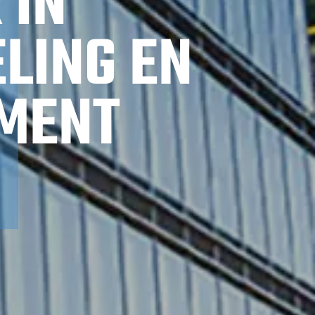
 IN
LING EN
MENT