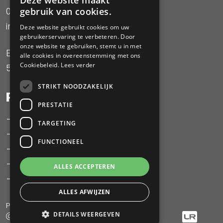
Deze website maakt
085-0785582
gebruik van cookies.
info@smj-projectrealisatie.nl
Deze website gebruikt cookies om uw
gebruikerservaring te verbeteren. Door
onze website te gebruiken, stemt u in met
Expeditiestraat 23
alle cookies in overeenstemming met ons
Cookiebeleid.
Lees verder
5961 PX Horst
STRIKT NOODZAKELIJK
PAGINA'S
PRESTATIE
Vastgoed ontwikkeling
TARGETING
Project management
FUNCTIONEEL
Projecten
Over SMJ
ALLES ACCEPTEREN
Contact
ALLES AFWIJZEN
Privacy Policy
Algemene voorwaarden
DETAILS WEERGEVEN
2026 SMJ Projectrealisatie B.V.
Created by