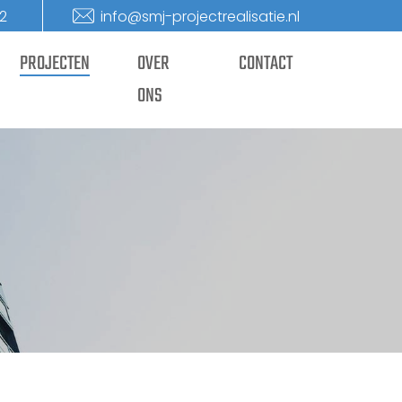
2
info@smj-projectrealisatie.nl
PROJECTEN
OVER
CONTACT
ONS