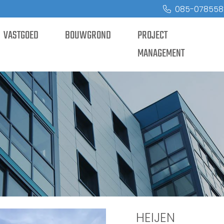
085-078558
VASTGOED
BOUWGROND
PROJECT
MANAGEMENT
N
HEIJEN