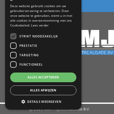
Deze website gebruikt cookies om uw
gebruikerservaring te verbeteren. Door
onze website te gebruiken, stemt u in met
alle cookies in overeenstemming met ons
Cookiebeleid.
Lees verder
STRIKT NOODZAKELIJK
PRESTATIE
TARGETING
FUNCTIONEEL
ALLES ACCEPTEREN
ALLES AFWIJZEN
DETAILS WEERGEVEN
2026 SMJ Projectrealisatie B.V.