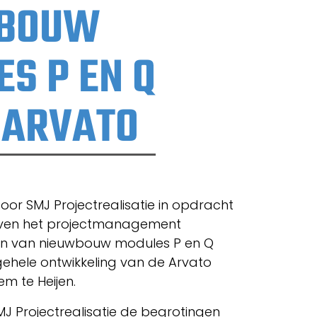
WBOUW
S P EN Q
 ARVATO
or SMJ Projectrealisatie in opdracht
jven het projectmanagement
en van nieuwbouw modules P en Q
gehele ontwikkeling van de Arvato
 te Heijen.
SMJ Projectrealisatie de begrotingen