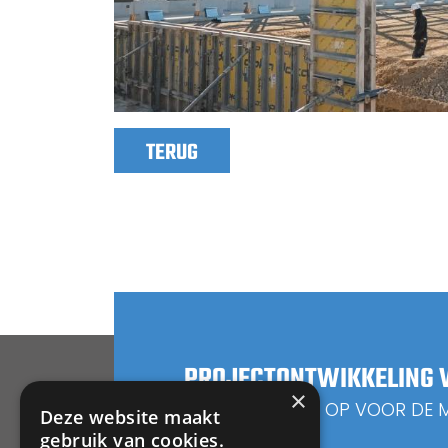
TERUG
PROJECTONTWIKKELING V
×
NEEM CONTACT OP VOOR DE 
Deze website maakt
gebruik van cookies.