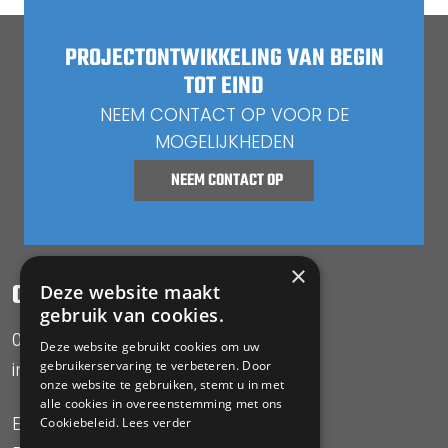
PROJECTONTWIKKELING VAN BEGIN
TOT EIND
NEEM CONTACT OP VOOR DE
MOGELIJKHEDEN
NEEM CONTACT OP
×
Deze website maakt
CONTACT OPNEMEN
gebruik van cookies.
085-0785582
Deze website gebruikt cookies om uw
gebruikerservaring te verbeteren. Door
info@smj-projectrealisatie.nl
onze website te gebruiken, stemt u in met
alle cookies in overeenstemming met ons
Expeditiestraat 23
Cookiebeleid.
Lees verder